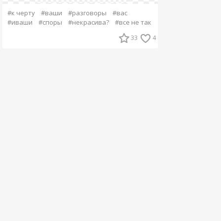
#к черту
#ваши
#разговоры
#вас
#иваши
#споры
#некрасива?
#все не так
33
4