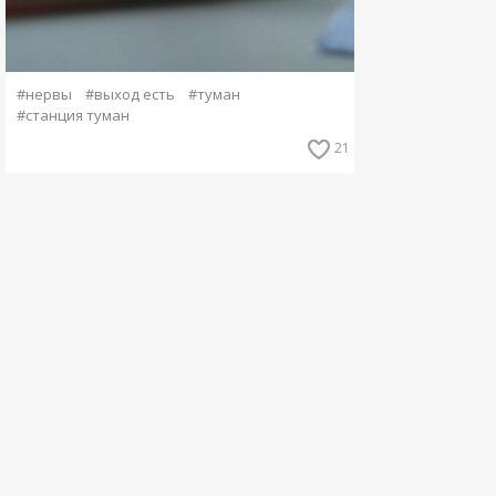
#нервы
#выход есть
#туман
#станция туман
21