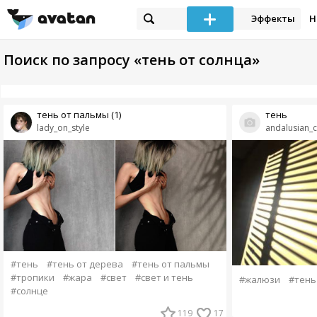
Эффекты
Н
Поиск по запросу «тень от солнца»
тень от пальмы (1)
тень
lady_on_style
andalusian_
#тень
#тень от дерева
#тень от пальмы
#тропики
#жара
#свет
#свет и тень
#жалюзи
#тень
#солнце
119
17