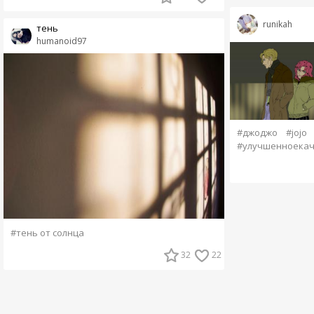
runikah
тень
humanoid97
#джоджо
#jojo
#улучшенноекач
#тень от солнца
32
22