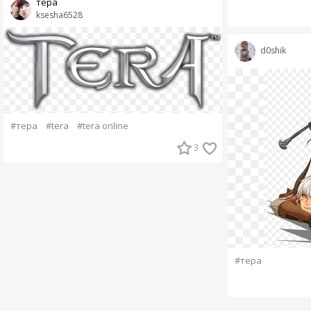
тера
ksesha6528
d0shik
#тера
#tera
#tera online
3
#тера