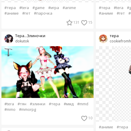
#тера
#tera
#game
#игра
#anime
#тера
#tera
#
#аниме
#гет
#парочка
#аниме
#гет
#
131
15
Тера...Элиночки
тера
dokutok
cookiefromh
#tera
#тян
#элинки
#тера
#ммд
#mmd
#mmo
#mmorpg
10
#аниме
#тера