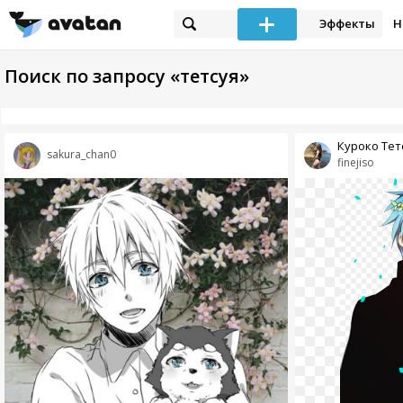
Эффекты
Н
Поиск по запросу «тетсуя»
Куроко Тет
sakura_chan0
finejiso