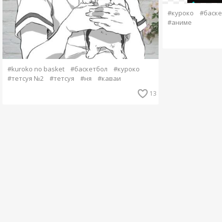
#куроко
#баске
#аниме
#kuroko no basket
#баскетбол
#куроко
#тетсуя №2
#тетсуя
#ня
#каваи
13