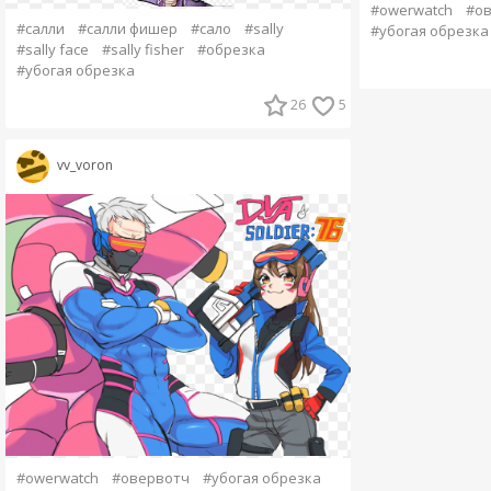
#owerwatch
#о
#салли
#салли фишер
#сало
#sally
#убогая обрезка
#sally face
#sally fisher
#обрезка
#убогая обрезка
26
5
vv_voron
#owerwatch
#овервотч
#убогая обрезка