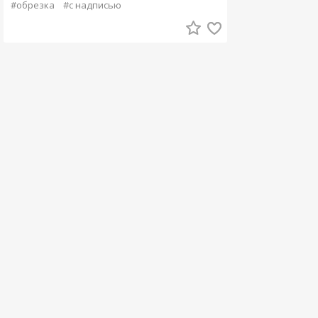
#обрезка
#с надписью