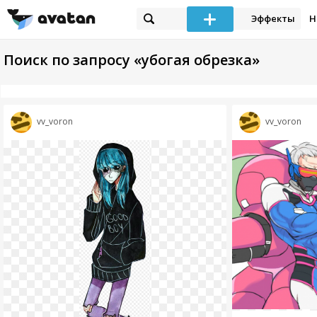
Эффекты
Н
Поиск по запросу «убогая обрезка»
vv_voron
vv_voron