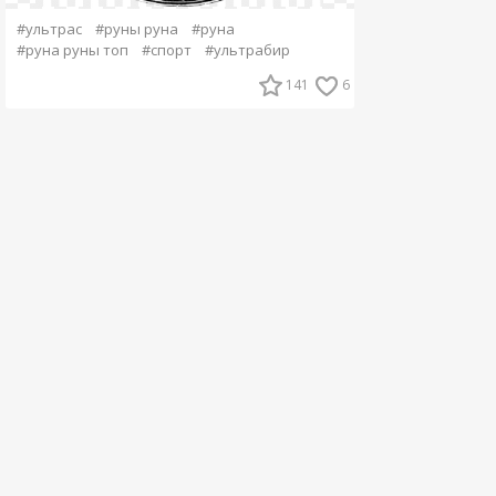
#ультрас
#руны руна
#руна
#руна руны топ
#спорт
#ультрабир
141
6