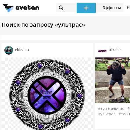
Эффекты
Н
Поиск по запросу «ультрас»
ekleziast
ultrabir
#топ мальчик
#
#ультрас
#тан