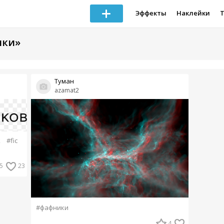
Эффекты
Наклейки
ики»
Туман
azamat2
k
#fic
5
23
#фафники
4