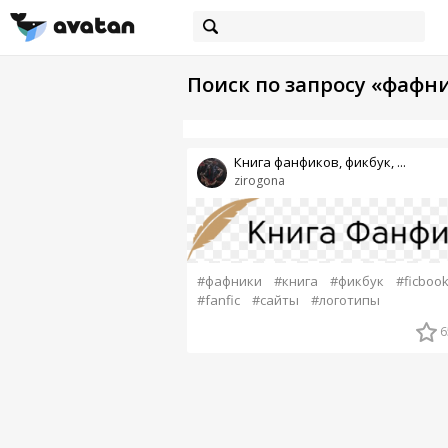
Поиск по запросу «фафн
Книга фанфиков, фикбук, ...
zirogona
#фафники
#книга
#фикбук
#ficboo
#fanfic
#сайты
#логотипы
6