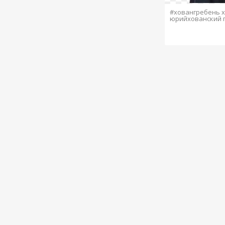
#ховангребень 
юрийхованский 