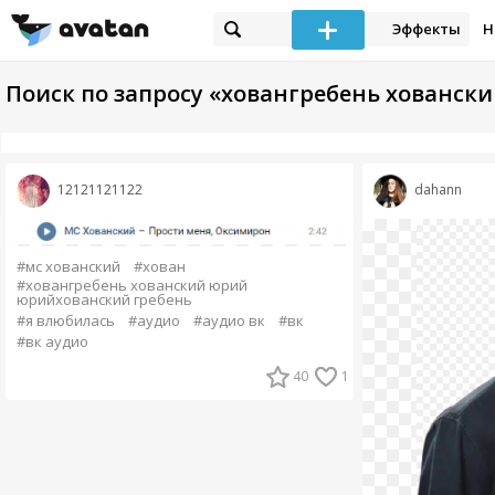
Эффекты
Н
Поиск по запросу «ховангребень хованск
12121121122
dahann
#мс хованский
#хован
#ховангребень хованский юрий
юрийхованский гребень
#я влюбилась
#аудио
#аудио вк
#вк
#вк аудио
40
1