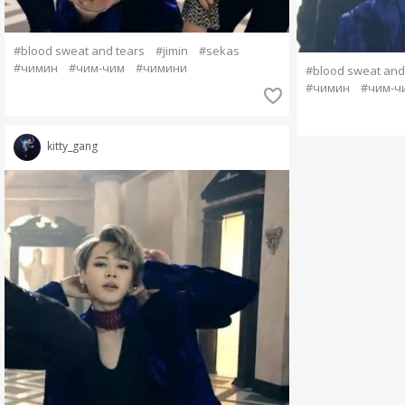
#blood sweat and tears
#jimin
#sekas
#чимин
#чим-чим
#чимини
#blood sweat and
#чимин
#чим-ч
kitty_gang