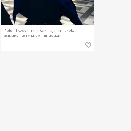
#blood sweat and tears
#jimin
#sekas
#чимин
#чим-чим
#чимини