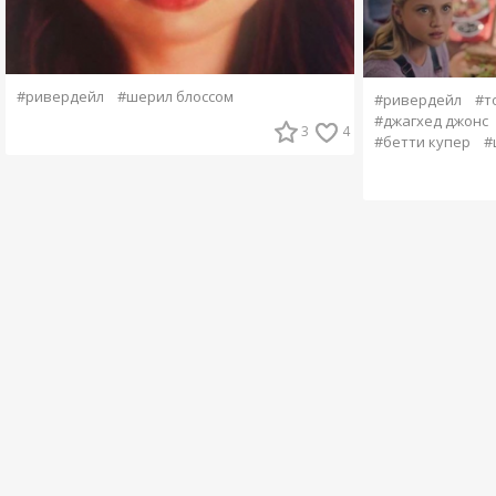
#ривердейл
#шерил блоссом
#ривердейл
#т
#джагхед джонс
3
4
#бетти купер
#