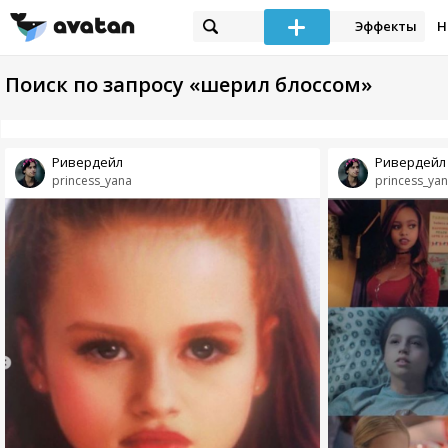
Эффекты
Н
Поиск по запросу «шерил блоссом»
Ривердейл
Ривердейл
princess_yana
princess_ya