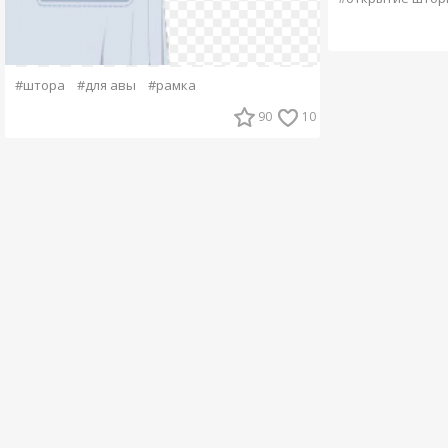
#штора
#для авы
#рамка
90
10