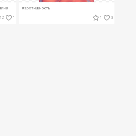
лина
#эротишность
12
1
1
3