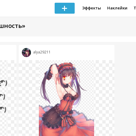
Эффекты
Наклейки
ишность»
alya29211