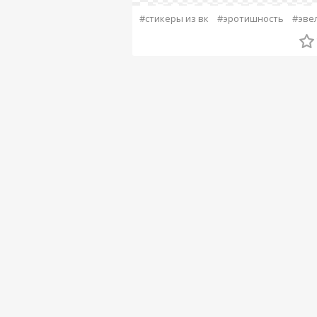
#стикеры из вк
#эротишность
#эве