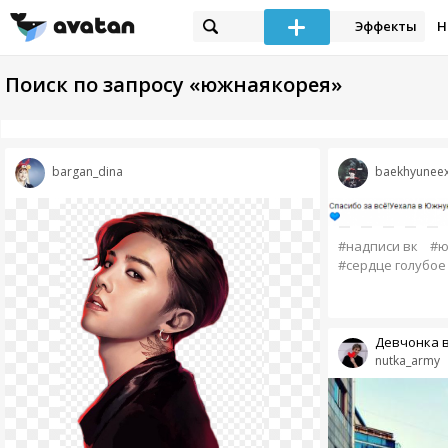
Эффекты
Н
Поиск по запросу «южнаякорея»
bargan_dina
baekhyunee
#надписи вк
#ю
#сердце голубое
Девчонка в
nutka_army