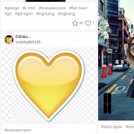
#джиди
#к поп
#южнаякорея
#биг банг
#gd
#gdragon
#big bang
#bigbang
46
7
ßâñ&e...
violetta601535
#аватария
#юж
#южнаякорея