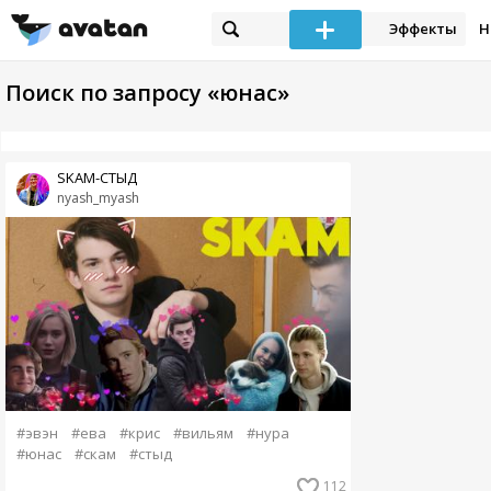
Эффекты
Н
Поиск по запросу «юнас»
SKAM-СТЫД
nyash_myash
#эвэн
#ева
#крис
#вильям
#нура
#юнас
#скам
#стыд
112