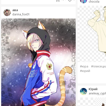
chocola
ава
darina_fox01
#юра
#плисецк
#юрий
Юрий
aneleay_cyp