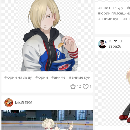
#юри на льду
#
#юрий плисецки
#аниме кун
#ко
ЮРИЕЦ
seba26
#юрий на льду
#юрий
#аниме
#аниме кун
12
1
krist54396