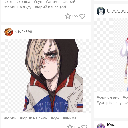
#кот
#кошка
#кун
#аниме
#юрий
#юрий на льду
#юрий плисецкий
l_o_v_e_l_e_s
188
11
krist54396
#юри он айс
#ю
#yuri plisetsky
#
#юрий
#юрий на льду
#кун
#аниме
Юра
134
6