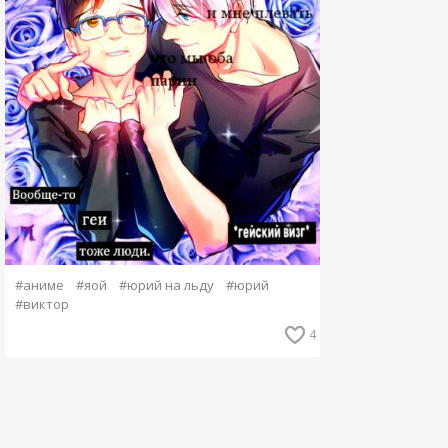
#аниме
#яой
#юрий на льду
#юрий
#виктор
4