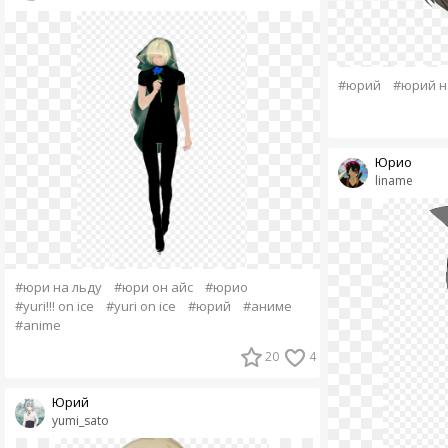
#юрий
#юрий н
Юрио
liname
#юри на льду
#юри он айс
#юрио
#yuri!!! on ice
#yuri on ice
#юрий
#аниме
#anime
20
4
Юрий
yumi_sato