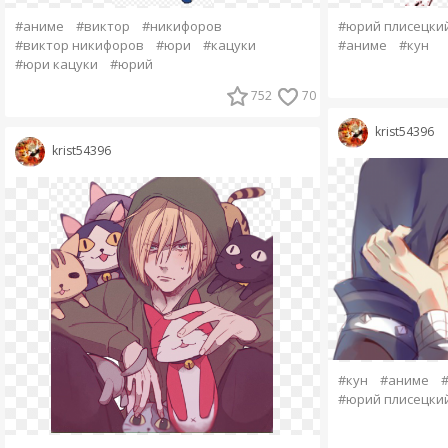
#аниме
#виктор
#никифоров
#юрий плисецки
#виктор никифоров
#юри
#кацуки
#аниме
#кун
#юри кацуки
#юрий
752
70
krist54396
krist54396
#кун
#аниме
#юрий плисецки