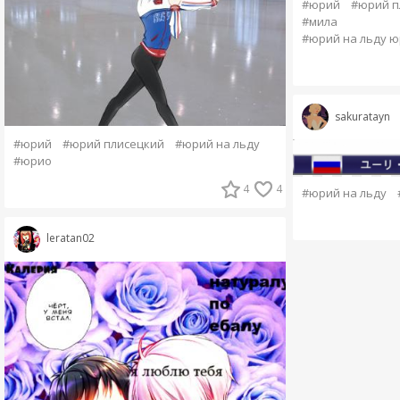
#юрий
#юрий п
#мила
#юрий на льду ю
sakuratayn
#юрий
#юрий плисецкий
#юрий на льду
#юрио
4
4
#юрий на льду
leratan02