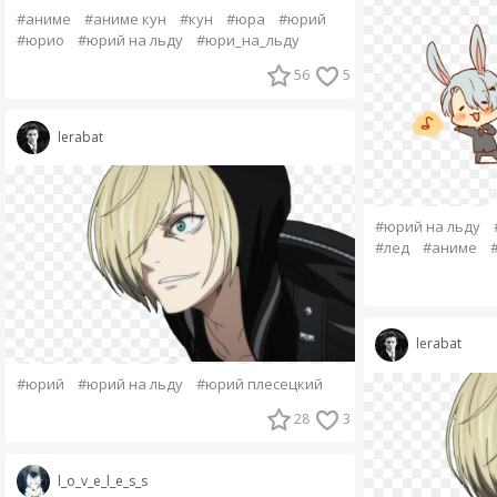
#аниме
#аниме кун
#кун
#юра
#юрий
#юрио
#юрий на льду
#юри_на_льду
56
5
lerabat
#юрий на льду
#лед
#аниме
lerabat
#юрий
#юрий на льду
#юрий плесецкий
28
3
l_o_v_e_l_e_s_s