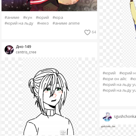
#аниме
#кун
#юрий
#юра
#юрий на льду
#неко
#аниме anime
64
Дно-149
centris_cree
#юрий
#юрий н
#юри он айс
#юр
#юрий на льду yur
#юрий на льду yur
sgushchonka