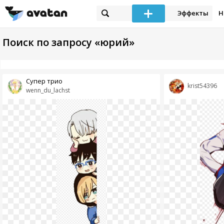
Эффекты
Н
Поиск по запросу «юрий»
Супер трио
krist54396
wenn_du_lachst