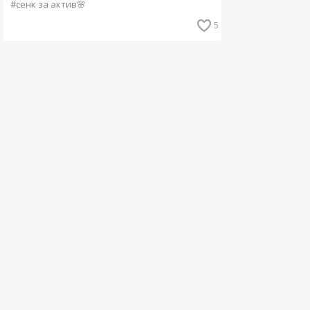
#сенк за актив🌸
5