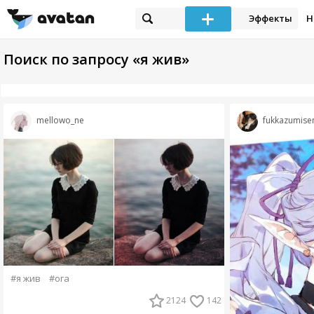
Эффекты
Н
Поиск по запросу «я жив»
mellowo_ne
fukkazumis
#я жив
#ога
2124
142