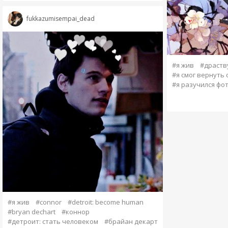
fukkazumisempai_dead
#я жив
#драств
#я смог вернуть 
#я разучился фо
#я жив
#connor
#detroit: become human
#bryan dechart
#коннор
#детроит: стать человеком
#брайан декарт