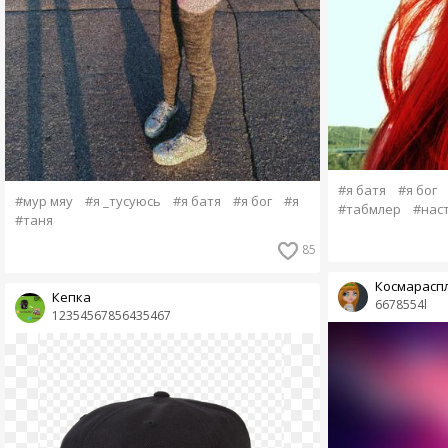
#я батя
#я бог
#мур мяу
#я _тусуюсь
#я батя
#я бог
#я
#табмлер
#нас
#таня
85
Космарасп
Кепка
6678554l
12354567856435467