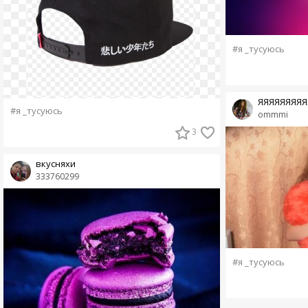
#я _тусуюсь
ЯЯЯЯЯЯЯЯЯ
#я _тусуюсь
ommmi
3
вкусняхи
333760299
#я _тусуюсь