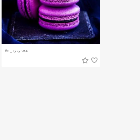
#я _тусуюсь