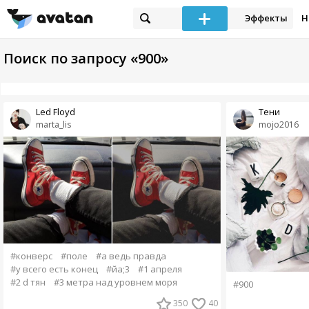
Эффекты
Н
Поиск по запросу «900»
Led Floyd
Тени
marta_lis
mojo2016
#конверс
#поле
#а ведь правда
#у всего есть конец
#йа;3
#1 апреля
#2 d тян
#3 метра над уровнем моря
#900
350
40