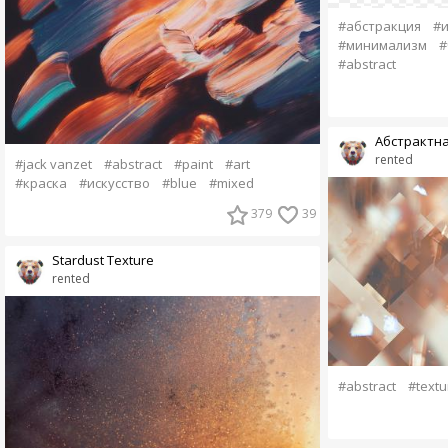
#абстракция
#
#минимализм
#
#abstract
Абстрактна
rented
#jack vanzet
#abstract
#paint
#art
#краска
#искусство
#blue
#mixed
379
39
Stardust Texture
rented
#abstract
#textu