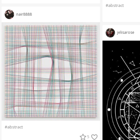
#abstract
nair8888
jelisarose
#abstract
5