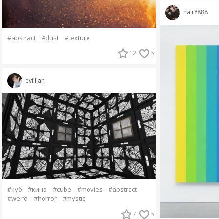
nair8888
#abstract
#dust
#texture
12
5
evillian
#куб
#кино
#cube
#movies
#abstract
#weird
#horror
#mystic
7
5