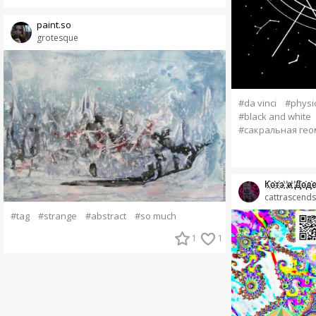
paint.so
grotesque
#da vinci
#phys
#black and white
#сакральная гео
К҉о҉т҉э҉ ҉и҉ ҉Д҉о҉д҉е
cattrascends
#tag
#strange
#abstract
#so much
1
1