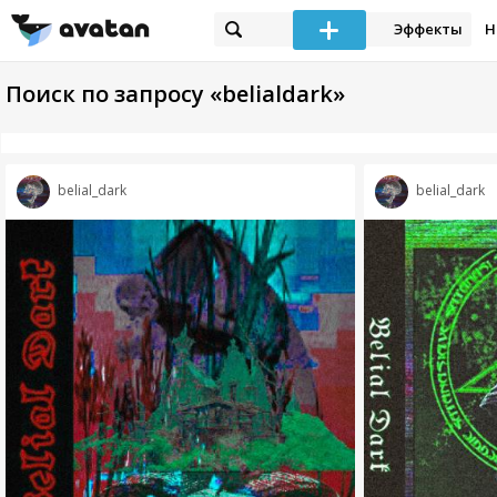
Эффекты
Н
Поиск по запросу «belialdark»
belial_dark
belial_dark