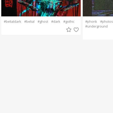
#belialdark
#belial
#ghost
#dark
#gothic
#phonk
#photo
#underground