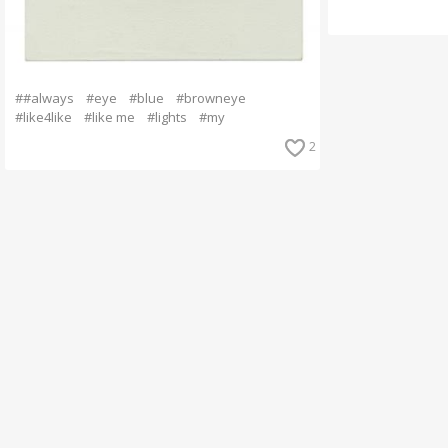
##always
#eye
#blue
#browneye
#like4like
#like me
#lights
#my
2