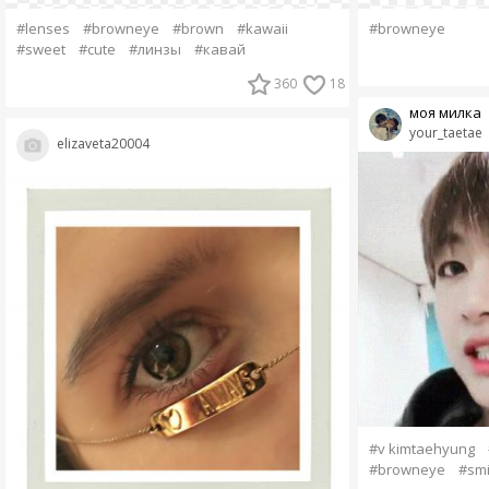
#lenses
#browneye
#brown
#kawaii
#browneye
#sweet
#cute
#линзы
#кавай
360
18
моя милка
your_taetae
elizaveta20004
#v kimtaehyung
#browneye
#smi