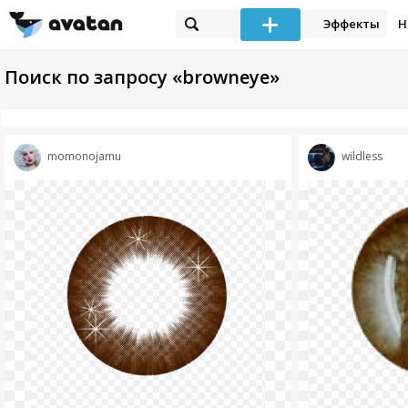
Эффекты
Н
Поиск по запросу «browneye»
momonojamu
wildless