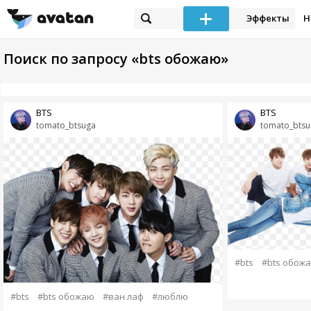
Эффекты
Н
Поиск по запросу «bts обожаю»
BTS
BTS
tomato_btsuga
tomato_btsu
#bts
#bts обож
#bts
#bts обожаю
#ван лаф
#люблю