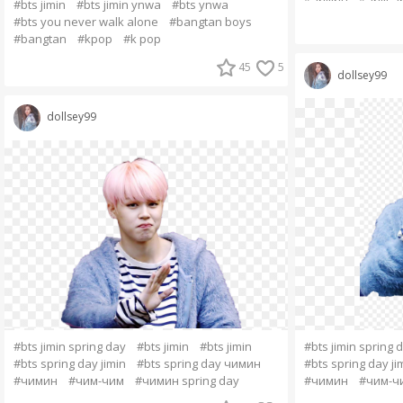
#bts jimin
#bts jimin ynwa
#bts ynwa
#bts you never walk alone
#bangtan boys
#bangtan
#kpop
#k pop
45
5
dollsey99
dollsey99
#bts jimin spring day
#bts jimin
#bts jimin
#bts jimin spring 
#bts spring day jimin
#bts spring day чимин
#bts spring day ji
#чимин
#чим-чим
#чимин spring day
#чимин
#чим-ч