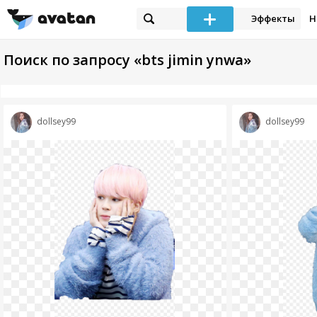
Эффекты
Н
Поиск по запросу «bts jimin ynwa»
dollsey99
dollsey99