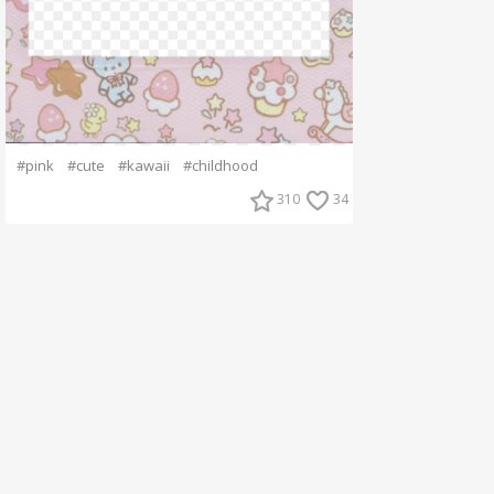
#pink
#cute
#kawaii
#childhood
310
34