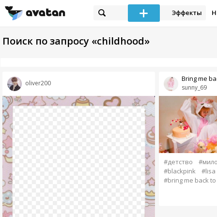
Эффекты
Н
Поиск по запросу «childhood»
Bring me bac
oliver200
sunny_69
#детство
#мил
#blackpink
#lisa
#bring me back to