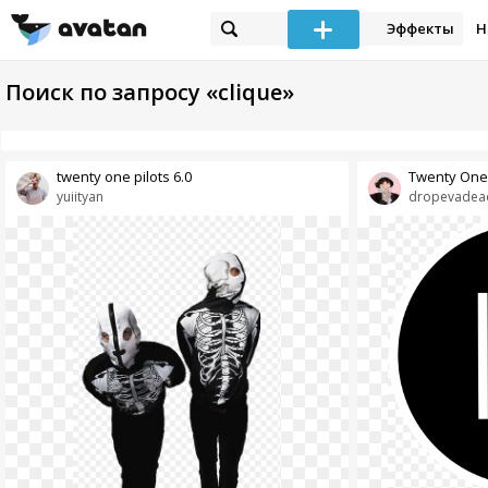
Эффекты
Н
Поиск по запросу «clique»
twenty one pilots 6.0
Twenty One 
yuiityan
dropevadea