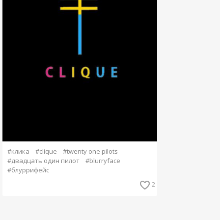
#клика
#clique
#twenty one pilots
#двадцать один пилот
#blurryface
#блуррифейс
2