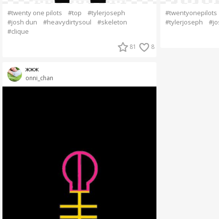
#twenty one pilots
#top
#tylerjoseph
#twentyonepilots
#josh dun
#heavydirtysoul
#skeleton
#tylerjoseph
#jo
#clique
81
8
жжж
onni_chan