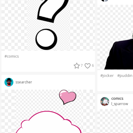
#comics
7
6
#jocker
#puddin
ssearcher
comics
l_sparrow