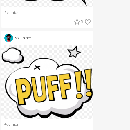
#comics
5
ssearcher
#comics