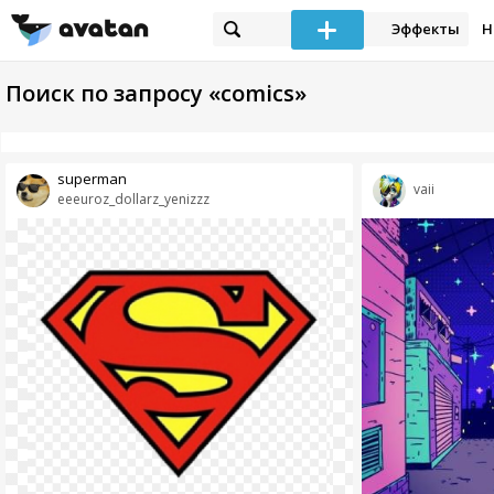
Эффекты
Н
Поиск по запросу «comics»
superman
vaii
eeeuroz_dollarz_yenizzz