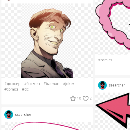
#comics
#джокер
#бэтмен
#batman
#joker
ssearcher
#comics
#dc
10
2
ssearcher