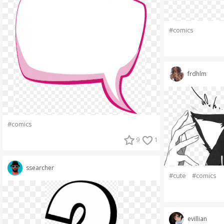
#comics
frdhlm
#comics
9
1
ssearcher
#cute
#comics
evillian