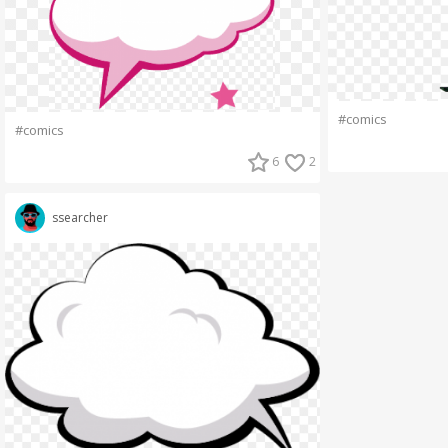
#comics
#comics
6
2
ssearcher