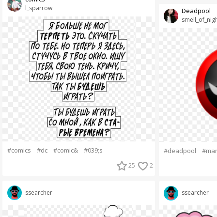
l_sparrow
Deadpool
smell_of_nig
#comics
#dc
#comic&
#039;s
#deadpool
#mar
25
2
ssearcher
ssearcher