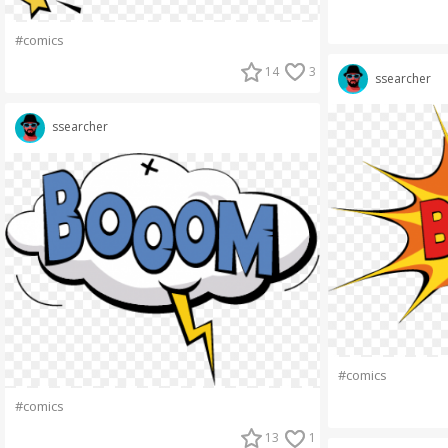
#comics
14
3
ssearcher
ssearcher
#comics
#comics
13
1