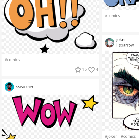
#comics
joker
l_sparrow
#comics
16
4
ssearcher
#joker
#comics