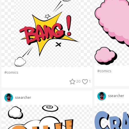
#comics
#comics
20
1
ssearcher
ssearcher