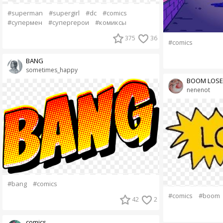
#superman
#supergirl
#dc
#comics
#супермен
#супергерои
#комиксы
375
36
#comics
BANG
sometimes_happy
BOOM LOSE
nenenot
#bang
#comics
#comics
#boom
42
2
comics