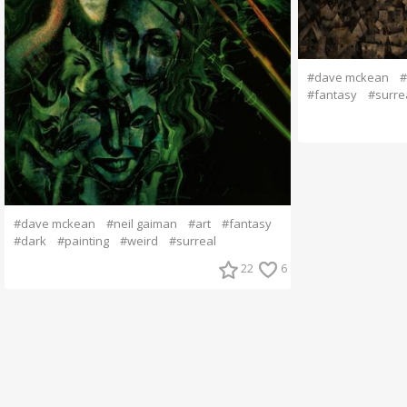
#dave mckean
#
#fantasy
#surre
#dave mckean
#neil gaiman
#art
#fantasy
#dark
#painting
#weird
#surreal
22
6