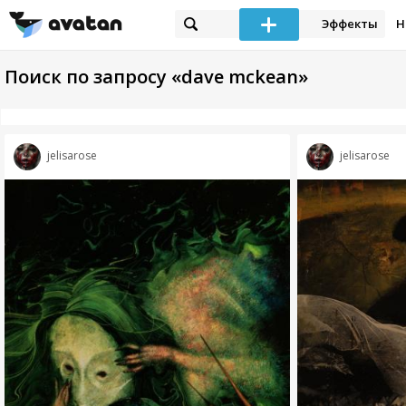
Эффекты
Н
Поиск по запросу «dave mckean»
jelisarose
jelisarose