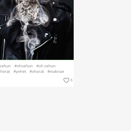
sehun
#ohsehun
#oh sehun
ohorat
#yehet
#ohorat
#maknae
8