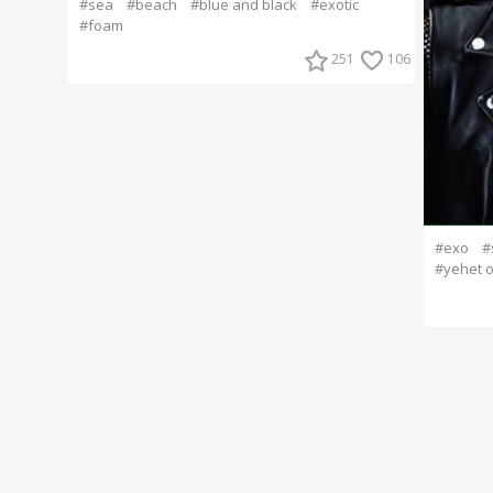
#sea
#beach
#blue and black
#exotic
#foam
251
106
#exo
#
#yehet 