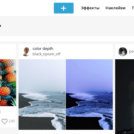
Эффекты
Наклейки
»
color depth
po
black_opium_off
c
240