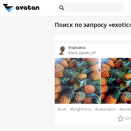
Поиск по запросу «exotic
tropicana
black_opium_off
#sun
#brightness
#saturation
#exoti
328