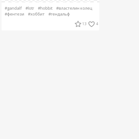
#gandalf
#lotr
#hobbit
#властелин колец
#фентези
#хоббит
#гендальф
13
4