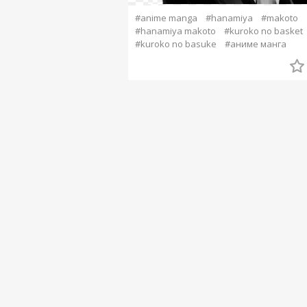
#anime manga
#hanamiya
#makoto
#hanamiya makoto
#kuroko no basket
#kuroko no basuke
#аниме манга