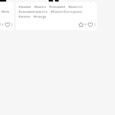
#аниме
#манга
#ханамия
#макото
#knb
#ханамия макото
#баскетбол куроко
#anime
#manga
14
2
9
2