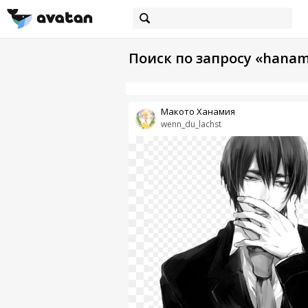
Поиск по запросу «hanam
Макото Ханамия
wenn_du_lachst