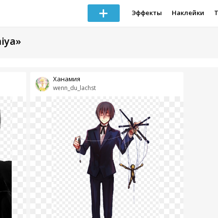
Эффекты
Наклейки
iya»
Ханамия
wenn_du_lachst