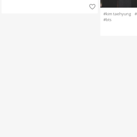
#kim taehyung
#
#bts