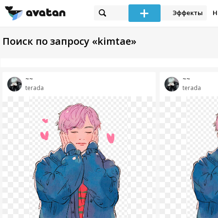
Эффекты
Н
Поиск по запросу «kimtae»
~~
~~
terada
terada