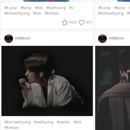
#k-pop
#kpop
#bts
#taehyung
#v
#k-pop
#kpop
#kimtaehyung
#tae
#kimtae
#kimtaehyung
#
4928
920
milkiboni
milkiboni
#kim taehyung
#taehyung
#taebts
#bts
#kimtae