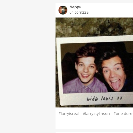
Ларри
unicorn228
#larryisreal
#larrystylinson
#one derec