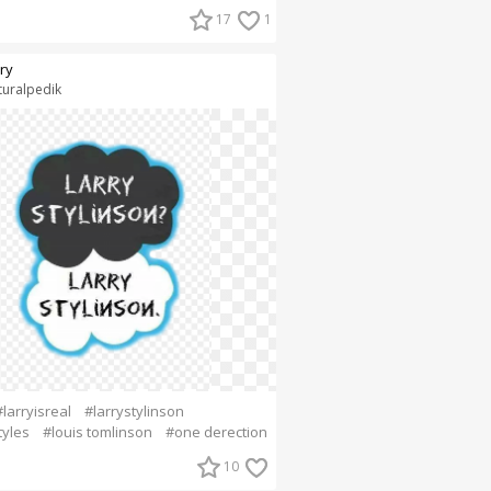
17
1
rry
turalpedik
#larryisreal
#larrystylinson
tyles
#louis tomlinson
#one derection
10