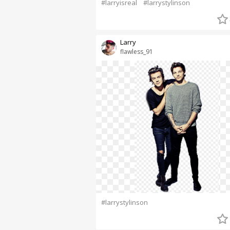
#larryisreal
#larrystylinson
Larry
flawless_91
#larrystylinson