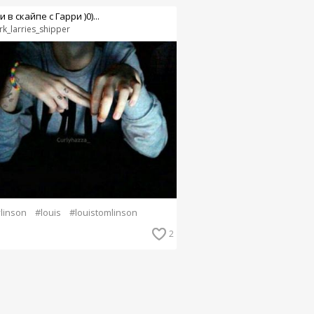
и в скайпе с Гарри )0)...
rk_larries_shipper
ylinson
#louis
#louistomlinson
2