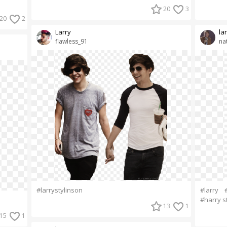
20
3
20
2
Larry
la
flawless_91
na
#larrystylinson
#larry
#harry s
13
1
15
1