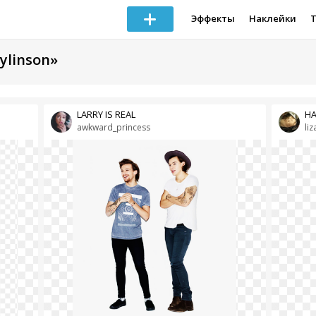
Эффекты
Наклейки
ylinson»
LARRY IS REAL
HA
awkward_princess
liz