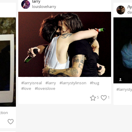
larry
louisloveharry
Лу
da
#larryisreal
#larry
#larrystylinson
#hug
#love
#loveislove
#larryst
5
1
tion