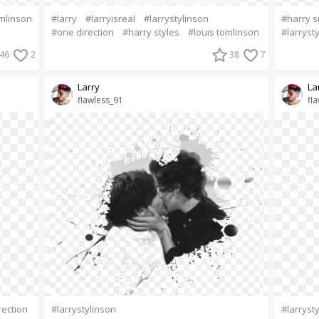
omlinson
#larry
#larryisreal
#larrystylinson
#harry s
#one direction
#harry styles
#louis tomlinson
#larryst
46
2
38
7
Larry
La
flawless_91
fl
ection
#larrystylinson
#larryst