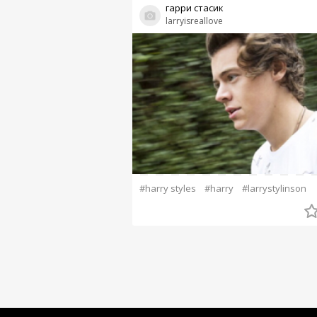
гарри стасик
larryisreallove
#harry styles
#harry
#larrystylinson