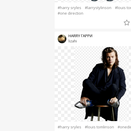
#harry sryles
#larrystylinson
#louis t
#one direction
HARRY ГАРРИ
lizahi
#harry sryles
#louis tomlinson
#onedir