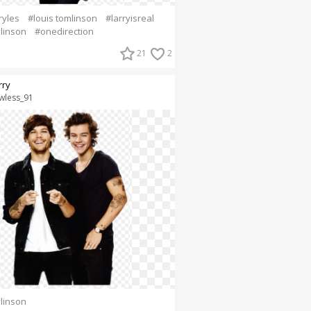
ryles
#louis tomlinson
#larryisreal
ylinson
#onedirection
21
2
rry
awless_91
ylinson