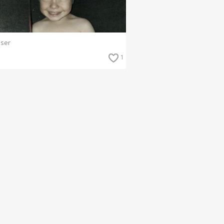
oser
1