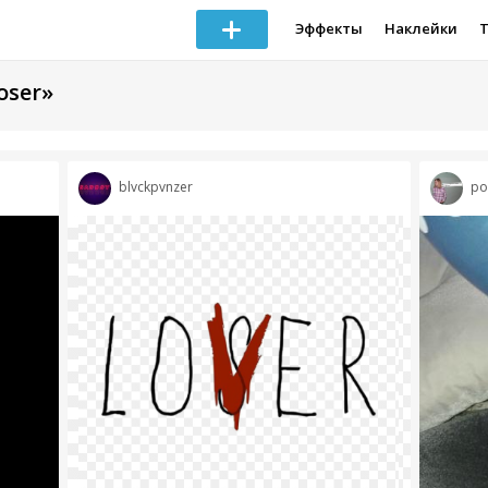
Эффекты
Наклейки
oser»
blvckpvnzer
po