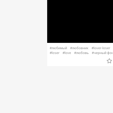
#любимый
#любовник
#lover-loser
#loser
#love
#любовь
#черный фо