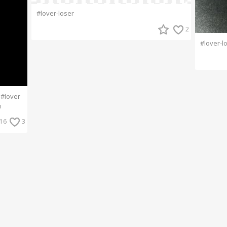
#lover-loser
2
#lover-l
#lover
н
16
3