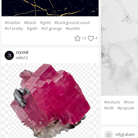
#marble
#black
#gold
#background used
#of pretty
#goth
#of grunge
#tumblr
18
4
crystal
nikls12
#texture
#love
#edit
#popular
mfjgraham