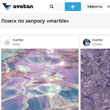
Эффекты
Н
Поиск по запросу «marble»
marble
marble
trinty
richi44