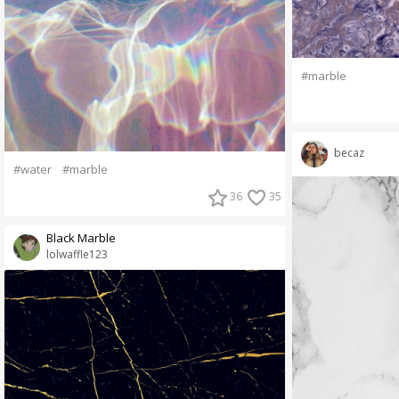
#marble
becaz
#water
#marble
36
35
Black Marble
lolwaffle123