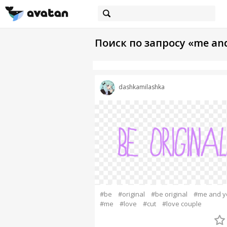
Поиск по запросу «me an
dashkamilashka
#be
#original
#be original
#me and y
#me
#love
#cut
#love couple