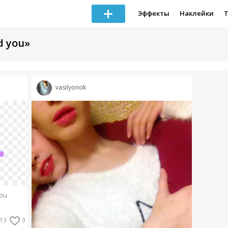
Эффекты
Наклейки
d you»
vasilyonok
ou
13
3