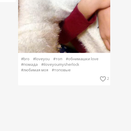
#bro
#loveyou
#топ
#обнимашки love
#помада
#iloveyoumysherlock
#любимая моя
#топовые
2