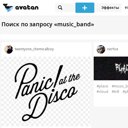
Эффекты
Н
Поиск по запросу «music_band»
twentyone_chemicalboy
nerfice
#place
#music_
#cloud
#trill
#p