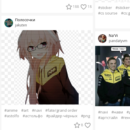
188
18
#sticker
#sticker
#cs sourse
#cs:
Полосочки
jakuten
Na'Vi
pandatyvm
#anime
#art
#navi
#fate/grand order
#navi
#нави
#
#astolfo
#астольфо
#райдер чёрных
#png
#артстайл
#ген
8