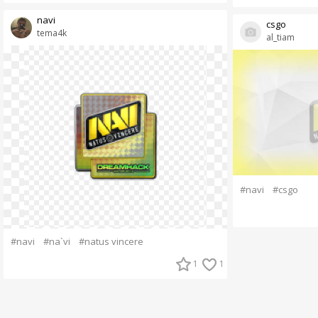
navi
csgo
tema4k
al_tiam
#navi
#csgo
#navi
#na`vi
#natus vincere
1
1