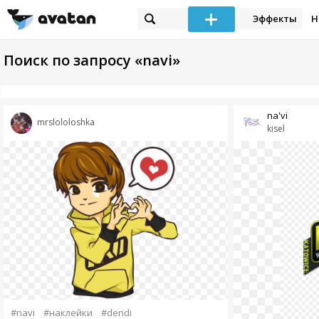
Эффекты
Н
Поиск по запросу «navi»
na'vi
mrslololoshka
kisel
#navi
#наклейки
#dendi