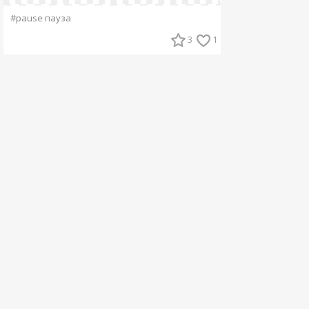
#pause пауза
3
1