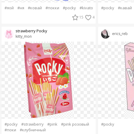
#яой
#ня
#ковай
#покки
#pocky
#kivato
#pocky
#кавай
15
4
strawberry Pocky
erics_reb
kitty_mon
#pocky
#strawberry
#pink
#pink розовый
#pocky
#поки
#клубничный