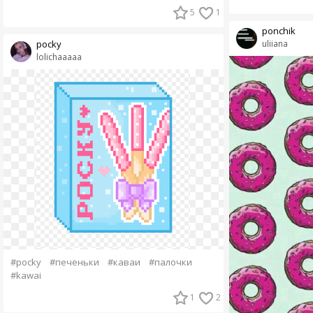
5
1
ponchik
pocky
uliiana
lolichaaaaa
#pocky
#печеньки
#каваи
#палочки
#kawai
1
2