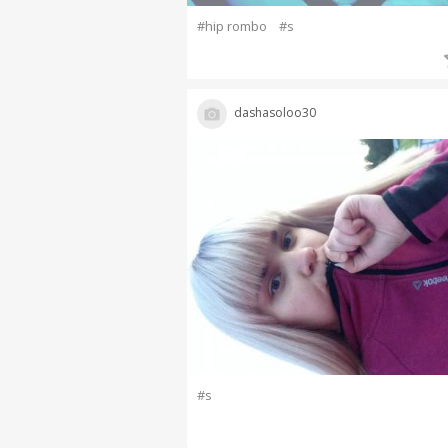
#hip rombo
#s
dashasoloo30
#s