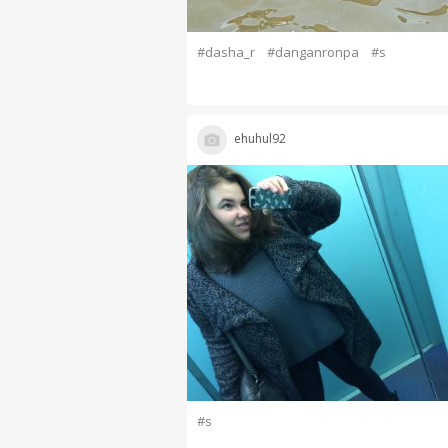
#dasha_r
#danganronpa
#s
ehuhul92
#s