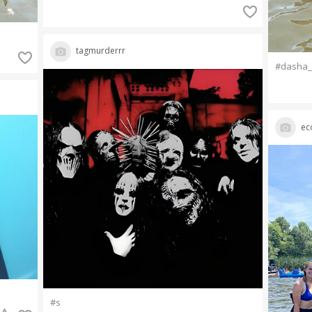
tagmurderrr
#dasha_
ec
#s