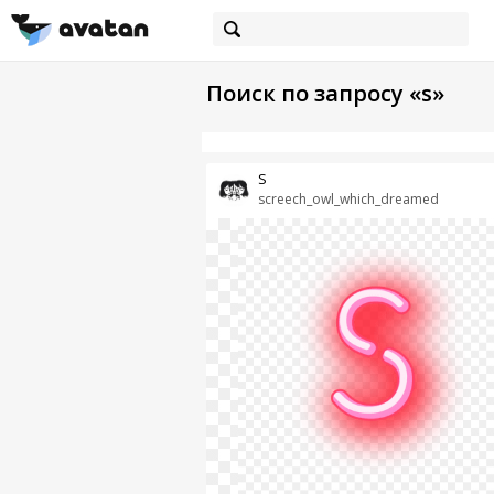
Поиск по запросу «s»
S
screech_owl_which_dreamed