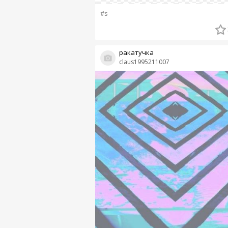
#s
ракатучка
claus1995211007