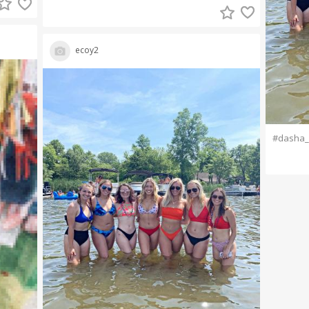
ecoy2
#dasha_