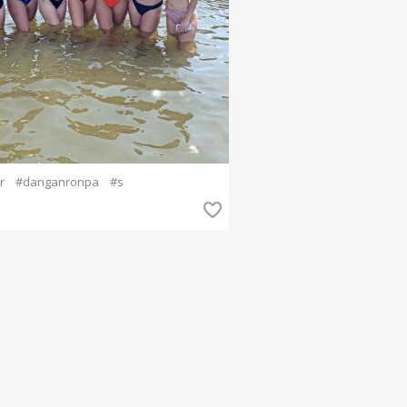
r
#danganronpa
#s