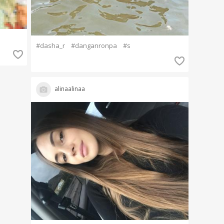
#dasha_r
#danganronpa
#s
alinaalinaa