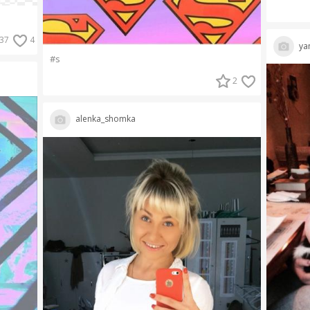
37
4
ya
#s
2
alenka_shomka