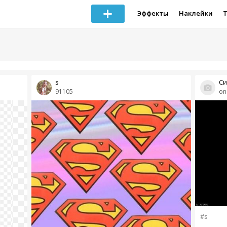
Эффекты
Наклейки
s
Си
91105
on
#s