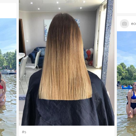
ec
#s