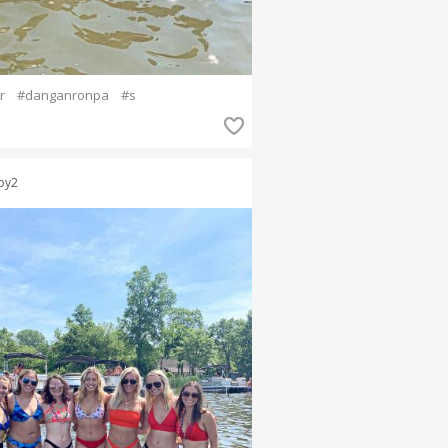
r
#danganronpa
#s
oy2