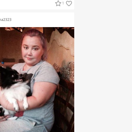
1
na2323