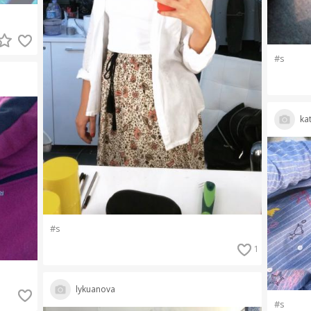
#s
ka
#s
1
lykuanova
#s