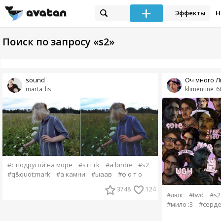
Эффекты
Н
Поиск по запросу «s2»
sound
Оч много 
marta_lis
klimentine_6
#c подругой на море
#s+++k
#a birdie
#s2
#q&quot;mark
#а камни
#ыаав
#ф о т о
3748
124
#люк
#twd
#s2
#мило :3
#серд