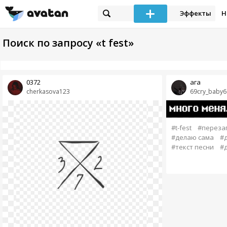
Эффекты
Н
Поиск по запросу «t fest»
0372
ага
cherkasova123
69cry_baby6
#t-fest
#переза
#делаю сама
#
#текст песни
#