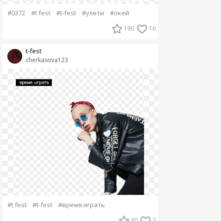
#0372
#t fest
#t-fest
#улети
#окей
190
16
t-fest
cherkasova123
#t fest
#t-fest
#время играть
30
2