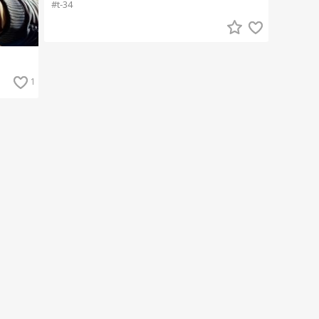
#t-34
1