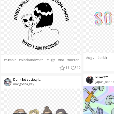
#ugly
#tmblr
#tumblr
#blackandwhite
#ugly
#no
#mirror
18
10
loser221
Don't let society l...
japan_panda
margosha_key