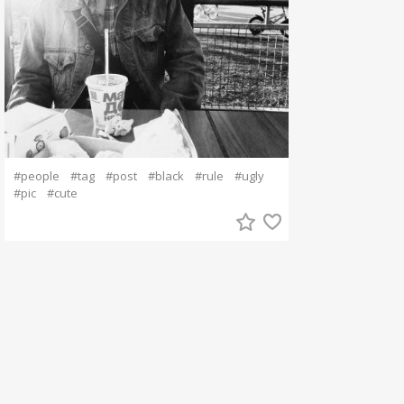
#people
#tag
#post
#black
#rule
#ugly
#pic
#cute