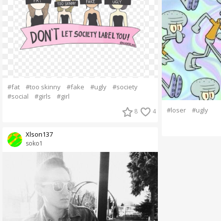
#fat
#too skinny
#fake
#ugly
#society
#social
#girls
#girl
#loser
#ugly
8
4
Xlson137
soko1