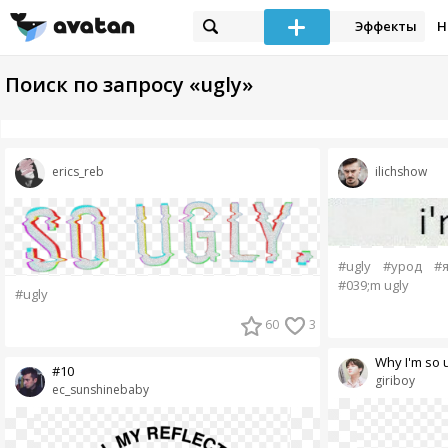
Эффекты
Н
Поиск по запросу «ugly»
erics_reb
ilichshow
#ugly
#урод
#я
#039;m ugly
#ugly
60
3
Why I'm so 
#10
giriboy
ec_sunshinebaby