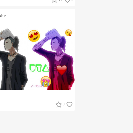
akur
3