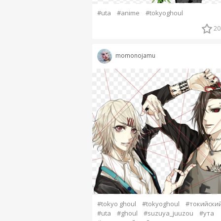
#uta
#anime
#tokyoghoul
20
momonojamu
#tokyo ghoul
#tokyoghoul
#токийский
#uta
#ghoul
#suzuya_juuzou
#ута