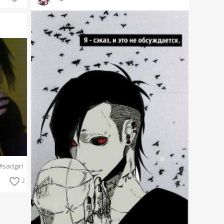
#sadgirl
2