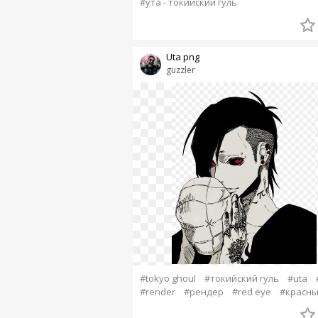
#ута - токийский гуль
Uta png
guzzler
#tokyo ghoul
#токийский гуль
#uta
#render
#рендер
#red eye
#красны