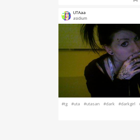
UTAaa
asidium
#tg
#uta
#utasan
#dark
#darkgirl