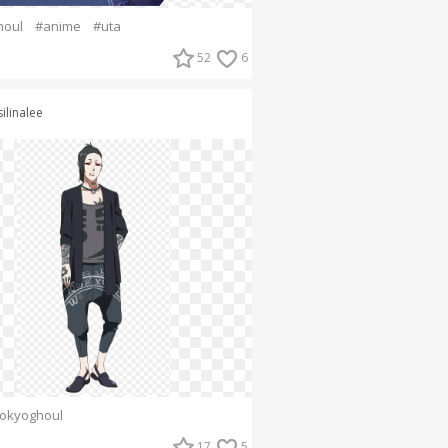
houl
#anime
#uta
52
6
ilinalee
tokyoghoul
17
5