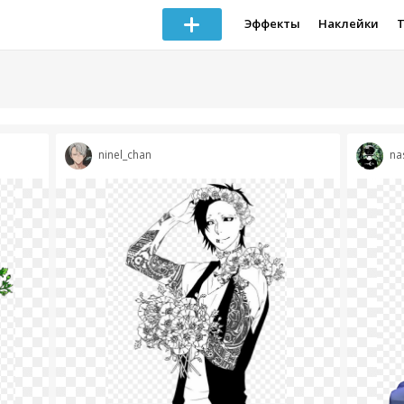
Эффекты
Наклейки
ninel_chan
na