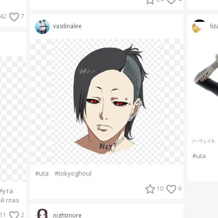
42
7
vasilinalee
liz
#uta
#uta
#tokyoghoul
10
6
#ута
й глаз
11
2
nightmore