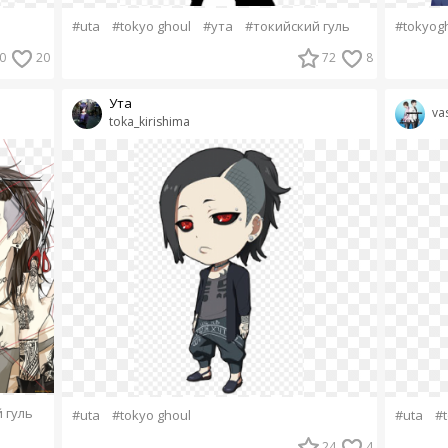
#uta
#tokyo ghoul
#ута
#токийский гуль
#tokyog
0
20
72
8
Ута
vas
toka_kirishima
 гуль
#uta
#tokyo ghoul
#uta
#
24
4