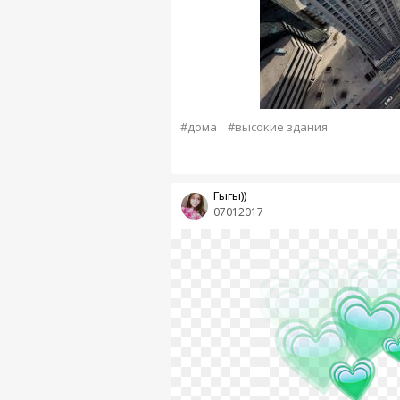
#дома
#высокие здания
Гыгы))
07012017