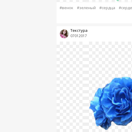
#венок
#зеленый
#сердца
#серд
Текстура
07012017