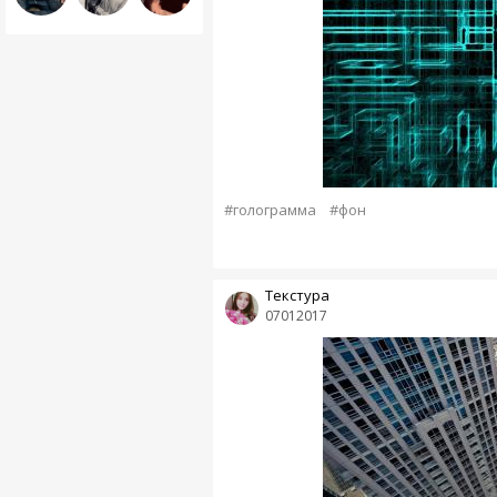
#голограмма
#фон
Текстура
07012017