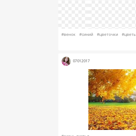
#венок
#синий
#цветочки
#цвет
07012017