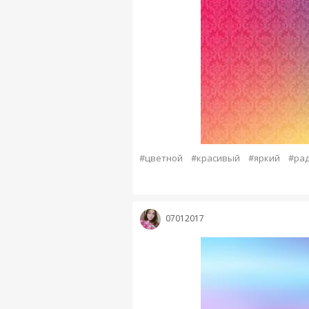
#цветной
#красивый
#яркий
#рад
07012017