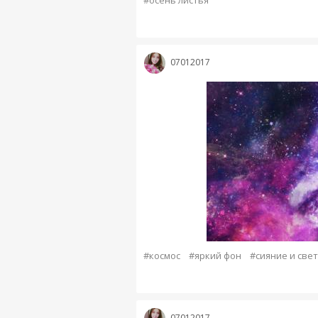
#осень листья
07012017
#космос
#яркий фон
#сияние и свет
07012017