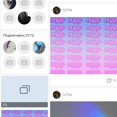
12154
Подписчики (1571)
82
12154
(1)