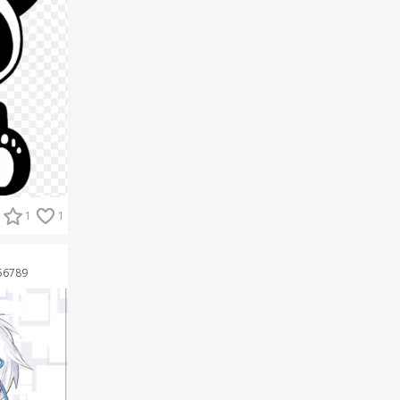
1
1
56789