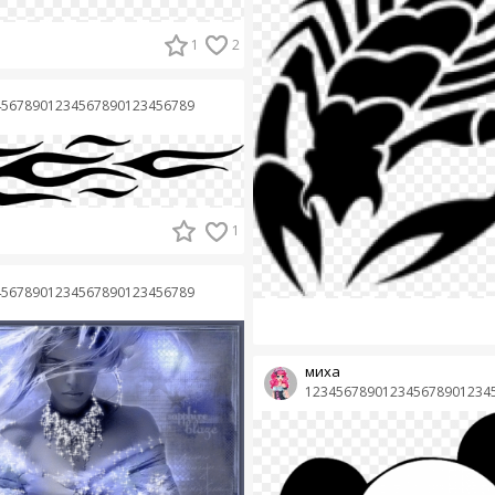
1
2
45678901234567890123456789
1
45678901234567890123456789
миха
123456789012345678901234