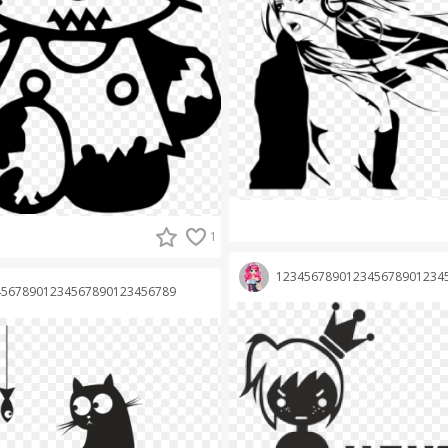
1
123456789012345678901234
45678901234567890123456789