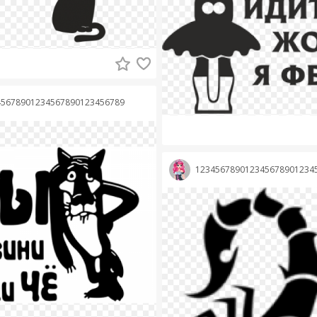
45678901234567890123456789
123456789012345678901234