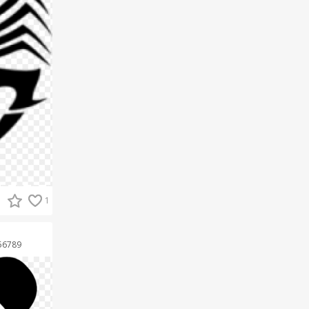
1
56789