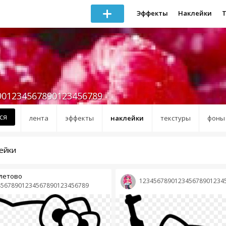
Эффекты
Наклейки
901234567890123456789
ся
лента
эффекты
наклейки
текстуры
фоны
ейки
летово
123456789012345678901234
45678901234567890123456789