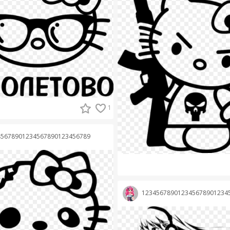
1
45678901234567890123456789
123456789012345678901234