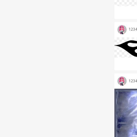
123
123