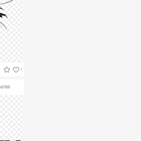
1
56789