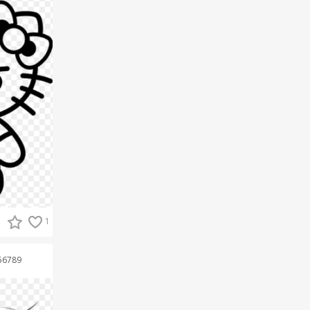
1
56789