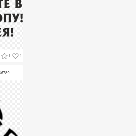
1
1
56789