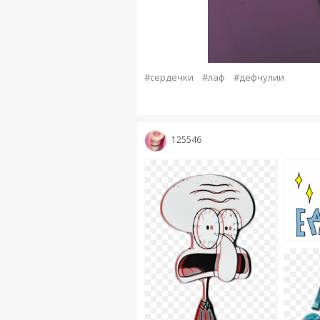
#сердечки
#лаф
#дефчулии
125546