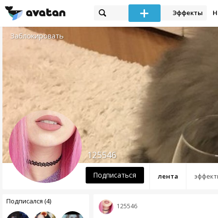
Эффекты
Н
Заблокировать
125546
Подписаться
лента
эффект
Подписался (4)
125546